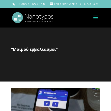
+306973694350
INFO@NANOTYPOS.COM
“Μαϊμού εμβολιασμοί”